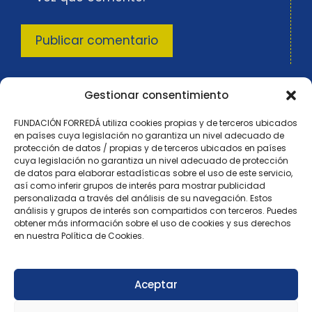
Gestionar consentimiento
FUNDACIÓN FORREDÁ utiliza cookies propias y de terceros ubicados
en países cuya legislación no garantiza un nivel adecuado de
protección de datos / propias y de terceros ubicados en países
cuya legislación no garantiza un nivel adecuado de protección
de datos para elaborar estadísticas sobre el uso de este servicio,
así como inferir grupos de interés para mostrar publicidad
Registro de Fundaciones nº 1.461
personalizada a través del análisis de su navegación. Estos
(Orden ECD/1304/2012 de 16 abril, BOE nº 118)
análisis y grupos de interés son compartidos con terceros. Puedes
fundacionborreda@fundacionborreda.org
obtener más información sobre el uso de cookies y sus derechos
en nuestra Política de Cookies.
914 02 96 07
Aviso legal
Aceptar
Política de privacidad