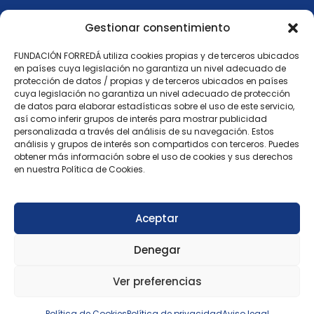
Gestionar consentimiento
FUNDACIÓN FORREDÁ utiliza cookies propias y de terceros ubicados
en países cuya legislación no garantiza un nivel adecuado de
protección de datos / propias y de terceros ubicados en países
cuya legislación no garantiza un nivel adecuado de protección
de datos para elaborar estadísticas sobre el uso de este servicio,
así como inferir grupos de interés para mostrar publicidad
Registro de Fundaciones nº 1.461
personalizada a través del análisis de su navegación. Estos
(Orden ECD/1304/2012 de 16 abril, BOE nº 118)
análisis y grupos de interés son compartidos con terceros. Puedes
fundacionborreda@fundacionborreda.org
obtener más información sobre el uso de cookies y sus derechos
en nuestra Política de Cookies.
914 02 96 07
Aviso legal
Aceptar
Política de privacidad
Denegar
Política de cookies
Ver preferencias
© 2026 Fundación Borredá
Política de Cookies
Política de privacidad
Aviso legal